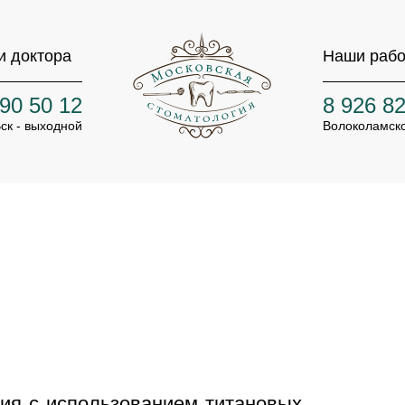
 доктора
Наши раб
90 50 12
8 926 8
Вск - выходной
Волоколамско
ия с использованием титановых