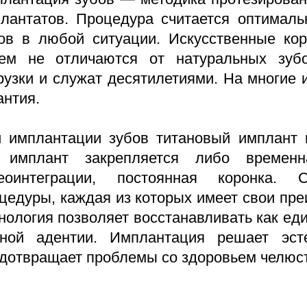
лантатов. Процедура считается оптимал
ов в любой ситуации. Искусственные ко
ем не отличаются от натуральных зуб
рузки и служат десятилетиями. На многие
антия.
 имплантации зубов титановый имплант 
 имплант закрепляется либо временн
теоинтеграции, постоянная коронка. 
цедуры, каждая из которых имеет свои пр
нология позволяет восстанавливать как еди
ной адентии. Имплантация решает эсте
дотвращает проблемы со здоровьем челюст